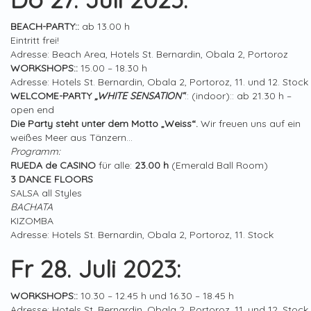
BEACH-PARTY::
ab 13.00 h
Eintritt frei!
Adresse: Beach Area, Hotels St. Bernardin, Obala 2, Portoroz
WORKSHOPS::
15.00 – 18.30 h
Adresse: Hotels St. Bernardin, Obala 2, Portoroz, 11. und 12. Stock
WELCOME-PARTY
„WHITE SENSATION“
:: (indoor):: ab 21.30 h –
open end
Die Party steht unter dem Motto „Weiss“.
Wir freuen uns auf ein
weißes Meer aus Tänzern…
Programm:
RUEDA de CASINO
für alle:
23.00 h
(Emerald Ball Room)
3 DANCE FLOORS
SALSA all Styles
BACHATA
KIZOMBA
Adresse: Hotels St. Bernardin, Obala 2, Portoroz, 11. Stock
Fr 28. Juli 2023:
WORKSHOPS::
10.30 – 12.45 h und 16.30 – 18.45 h
Adresse: Hotels St. Bernardin, Obala 2, Portoroz, 11. und 12. Stock